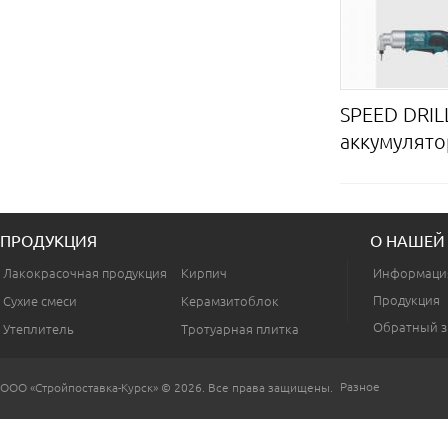
SPEED DRILL
аккумулятор
ПРОДУКЦИЯ
О НАШЕЙ
Лакокрасочная продукция
Кирпич
Информаци
Продукция
Сухие смеси
Керамзитоблок
Обратный з
Утеплитель
Тротуарная плитка
Разное
ООО «Стройпоставка-Курск» © 2026. Все права защищены.