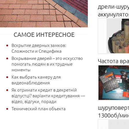
дрели-шуру
аккумулятор
САМОЕ ИНТЕРЕСНОЕ
Вскрытие дверных замков:
Сложности и Специфика
Вскрывание дверей – это искусство
Частота вр
помогать людям в их трудные
моменты
Как выбрать камеру для
видеонаблюдения
Як отримати кредит в декретній
відпустці? варіанти кредитування —
відео, відгуки, поради
шуруповерт
Технический план объекта
1300об/мин