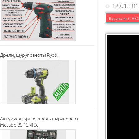
12.01.20
Шуруповерт AEG 
Дрели, шуруповерты Ryobi
Аккумуляторная дрель-шуруповерт
Metabo BS 12NiCd