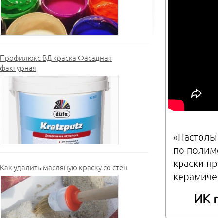
Профилюкс ВД краска Фасадная
фактурная
«Настоль
по полим
краски п
Как удалить масляную краску со стен
керамиче
ИК 