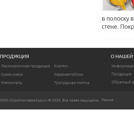
в полоску 
стене. Покра
ПРОДУКЦИЯ
О НАШЕЙ
Лакокрасочная продукция
Кирпич
Информаци
Продукция
Сухие смеси
Керамзитоблок
Обратный з
Утеплитель
Тротуарная плитка
Разное
ООО «Стройпоставка-Курск» © 2026. Все права защищены.