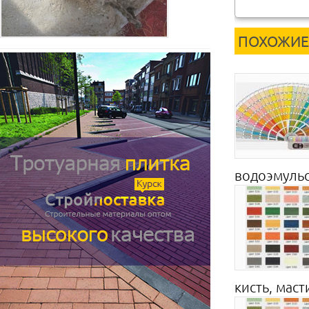
ПОХОЖИЕ
водоэмульси
кисть, маст