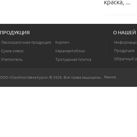
краска, ...
ПРОДУКЦИЯ
О НАШЕЙ
Лакокрасочная продукция
Кирпич
Информаци
Продукция
Сухие смеси
Керамзитоблок
Обратный з
Утеплитель
Тротуарная плитка
Разное
ООО «Стройпоставка-Курск» © 2026. Все права защищены.