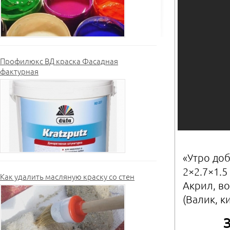
Профилюкс ВД краска Фасадная
фактурная
«Утро до
2×2.7×1.5
Как удалить масляную краску со стен
Акрил, во
(Валик, к
З