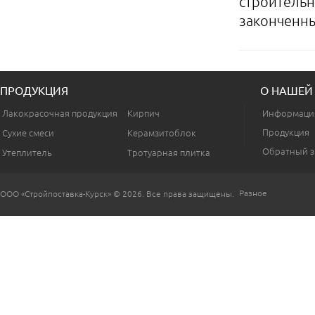
строительн
законченны
ПРОДУКЦИЯ
О НАШЕЙ
Лакокрасочная продукция
Кирпич
Информаци
Продукция
Сухие смеси
Керамзитоблок
Обратный з
Утеплитель
Тротуарная плитка
Разное
ООО «Стройпоставка-Курск» © 2026. Все права защищены.