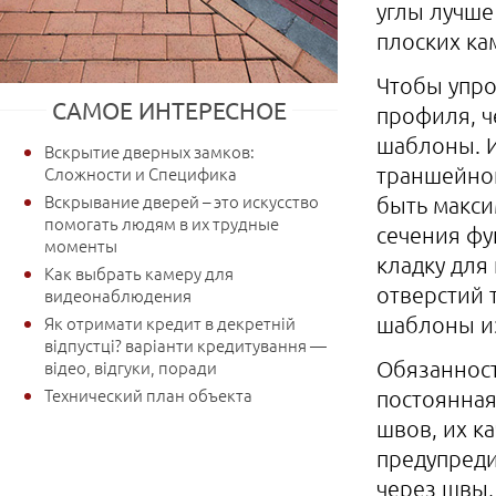
углы лучше
плоских ка
Чтобы упро
САМОЕ ИНТЕРЕСНОЕ
профиля, ч
шаблоны. И
Вскрытие дверных замков:
Сложности и Специфика
траншейной
Вскрывание дверей – это искусство
быть макси
помогать людям в их трудные
сечения фу
моменты
кладку для
Как выбрать камеру для
отверстий 
видеонаблюдения
Як отримати кредит в декретній
шаблоны из
відпустці? варіанти кредитування —
відео, відгуки, поради
Обязанност
Технический план объекта
постоянная
швов, их к
предупреди
через швы,