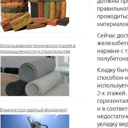
должны пр
правильног
проводить
материалов
Сейчас дос
железобет
Использование технических тканей в
наравне с 
промышленности и строительстве
полубетона
Кладку быт
способом «
использует
2-х этажей
горизонтал
и в соотве
Бурение под свайный фундамент
недостаточ
укладку ве