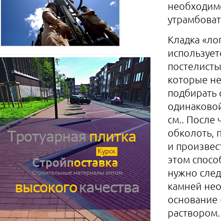
необходим
утрамбоват
Кладка «ло
использует
постелисты
которые н
подбирать 
одинаковой
см.. После
обколоть, 
и произвес
этом спосо
нужно след
камней нео
основание 
раствором.