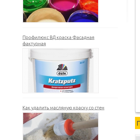
Профилюкс ВД краска Фасадная
фактурная
Как удалить масляную краску со стен