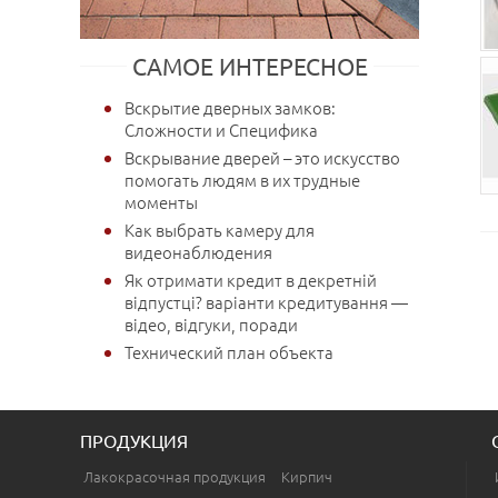
САМОЕ ИНТЕРЕСНОЕ
Вскрытие дверных замков:
Сложности и Специфика
Вскрывание дверей – это искусство
помогать людям в их трудные
моменты
Как выбрать камеру для
видеонаблюдения
Як отримати кредит в декретній
відпустці? варіанти кредитування —
відео, відгуки, поради
Технический план объекта
ПРОДУКЦИЯ
Лакокрасочная продукция
Кирпич