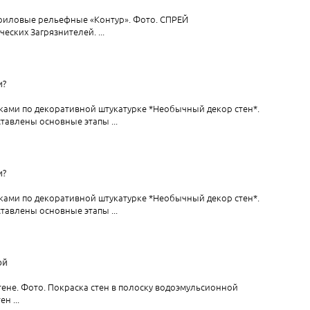
криловые рельефные «Контур». Фото. СПРЕЙ
ских Загрязнителей. ...
и?
уками по декоративной штукатурке *Необычный декор стен*.
ставлены основные этапы ...
и?
уками по декоративной штукатурке *Необычный декор стен*.
ставлены основные этапы ...
ой
стене. Фото. Покраска стен в полоску водоэмульсионной
н ...