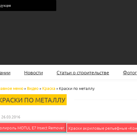
одукция
ании
Новости
Статьи о строительстве
Фотог
лавное меню
»
Видео
»
Краска
»
Краски по металлу
КРАСКИ ПО МЕТАЛЛУ
26.03.2016
олироль MOTUL E7 Insect Remover.