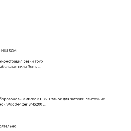
Hilti SCM
емонстрация резки труб
бельная пила Rems ...
 борозоновым диском CBN. Станок для заточки ленточних
ок Wood-Mizer BMS200 ...
оятельно