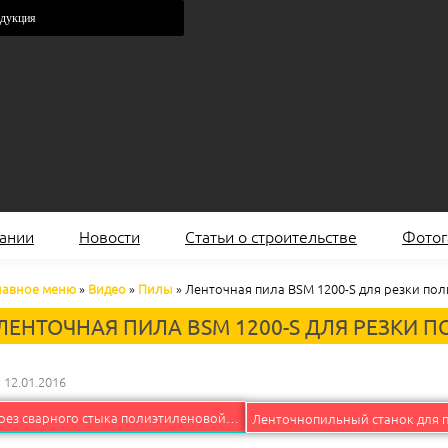
одукция
ании
Новости
Статьи о строительстве
Фотог
лавное меню
»
Видео
»
Пилы
»
Ленточная пила BSM 1200-S для резки по
ЛЕНТОЧНАЯ ПИЛА BSM 1200-S ДЛЯ РЕЗКИ 
12.01.2016
Срез сварного стыка полиэтиленовой трубы ПЭ100 для водоснабжения.