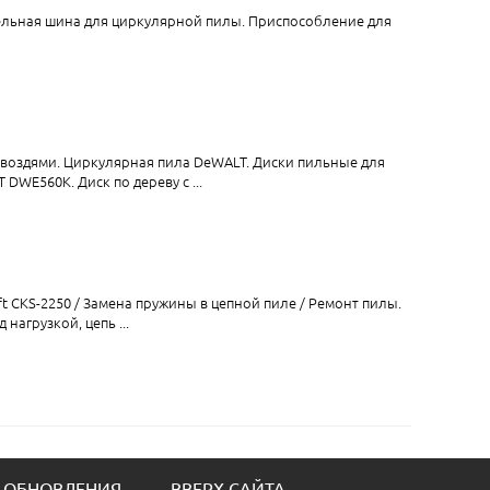
дельная шина для циркулярной пилы. Приспособление для
 гвоздями. Циркулярная пила DeWALT. Диски пильные для
DWE560K. Диск по дереву с ...
t CKS-2250 / Замена пружины в цепной пиле / Ремонт пилы.
нагрузкой, цепь ...
 ОБНОВЛЕНИЯ
ВВЕРХ САЙТА