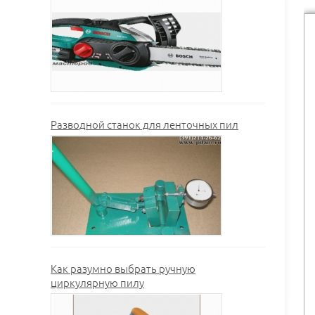
Разводной станок для ленточных пил
Как разумно выбрать ручную
циркулярную пилу