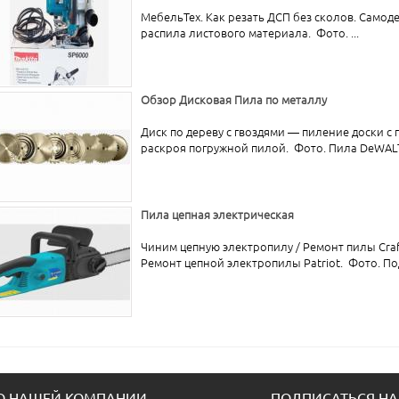
МебельТех. Как резать ДСП без сколов. Само
распила листового материала. Фото. ...
Обзор Дисковая Пила по металлу
Диск по дереву с гвоздями — пиление доски с
раскроя погружной пилой. Фото. Пила DeWALT 
Пила цепная электрическая
Чиним цепную электропилу / Ремонт пилы Craf
Ремонт цепной электропилы Patriot. Фото. Под 
О НАШЕЙ КОМПАНИИ
ПОДПИСАТЬСЯ НА