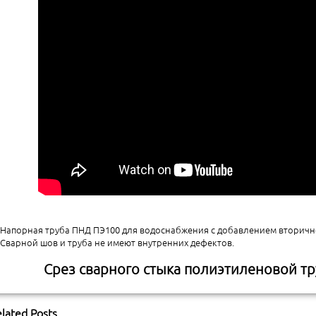
Напорная труба ПНД ПЭ100 для водоснабжения с добавлением вторичн
Сварной шов и труба не имеют внутренних дефектов.
Срез сварного стыка полиэтиленовой т
lated Posts