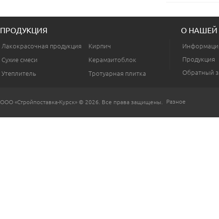
ПРОДУКЦИЯ
О НАШЕЙ
Лакокрасочная продукция
Кирпич
Информаци
Продукция
Сухие смеси
Керамзитоблок
Обратный з
Утеплитель
Тротуарная плитка
Разное
ООО «Стройпоставка-Курск» © 2026. Все права защищены.