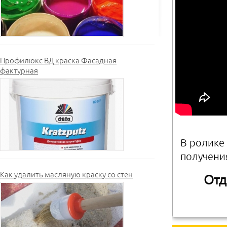
Профилюкс ВД краска Фасадная
фактурная
В ролике 
получени
Как удалить масляную краску со стен
Отд