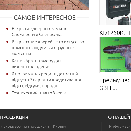
САМОЕ ИНТЕРЕСНОЕ
Вскрытие дверных замков:
KD1250K. П
Сложности и Специфика
Вскрывание дверей – это искусство
помогать людям в их трудные
моменты
Как выбрать камеру для
видеонаблюдения
Як отримати кредит в декретній
преимущест
відпустці? варіанти кредитування —
відео, відгуки, поради
GBH ...
Технический план объекта
ПРОДУКЦИЯ
О НАШЕЙ
Лакокрасочная продукция
Кирпич
Информаци