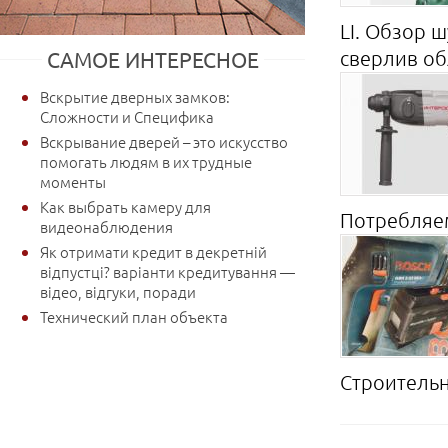
LI. Обзор ш
сверлив об
САМОЕ ИНТЕРЕСНОЕ
Вскрытие дверных замков:
Сложности и Специфика
Вскрывание дверей – это искусство
помогать людям в их трудные
моменты
Как выбрать камеру для
Потребляема
видеонаблюдения
Як отримати кредит в декретній
відпустці? варіанти кредитування —
відео, відгуки, поради
Технический план объекта
Строительн