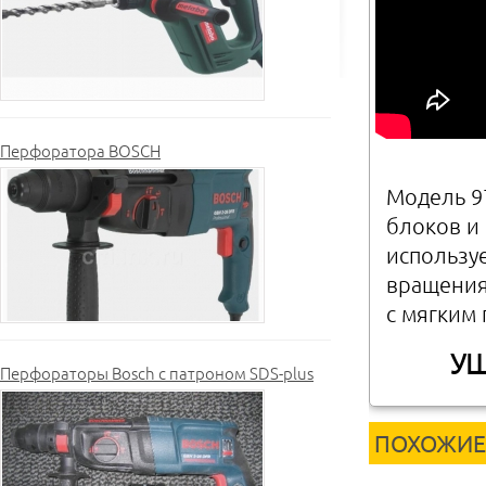
Перфоратора BOSCH
Модель 9
блоков и
используе
вращения
с мягким
УШ
Перфораторы Bosch с патроном SDS-plus
ПОХОЖИЕ