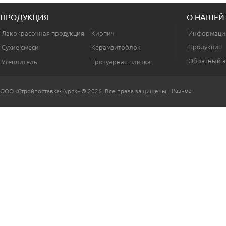
ПРОДУКЦИЯ
О НАШЕЙ
Лакокрасочная продукция
Кирпич
Информаци
Продукция
Сухие смеси
Керамзитоблок
Обратный з
Утеплитель
Тротуарная плитка
Разное
ООО «Стройпоставка-Курск» © 2026. Все права защищены.