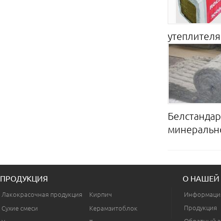
утеплителя
Белстандар
минерально
ПРОДУКЦИЯ
О НАШЕЙ
Лакокрасочная продукция
Кирпич
Информаци
Продукция
Сухие смеси
Керамзитоблок
Обратный з