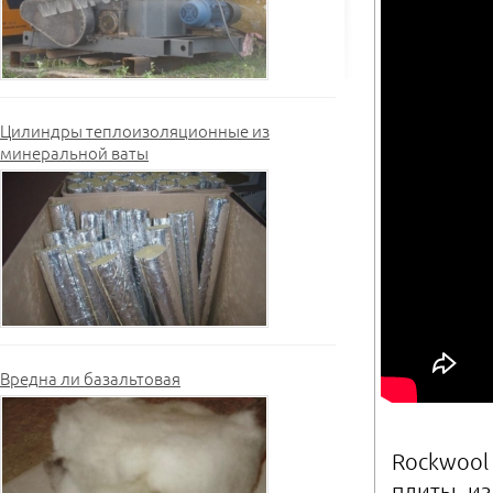
Цилиндры теплоизоляционные из
минеральной ваты
Вредна ли базальтовая
Rockwool
плиты, и