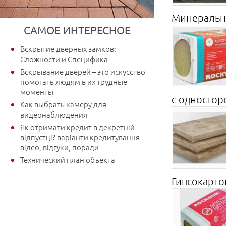
Минеральна
САМОЕ ИНТЕРЕСНОЕ
Вскрытие дверных замков:
Сложности и Специфика
Вскрывание дверей – это искусство
помогать людям в их трудные
моменты
с одностор
Как выбрать камеру для
видеонаблюдения
Як отримати кредит в декретній
відпустці? варіанти кредитування —
відео, відгуки, поради
Технический план объекта
Гипсокартон