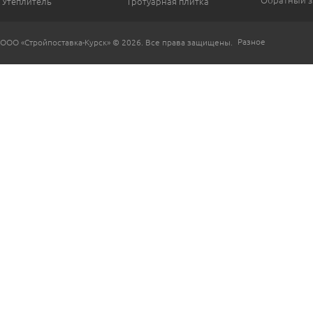
Утеплитель
Тротуарная плитка
Разное
ООО «Стройпоставка-Курск» © 2026. Все права защищены.