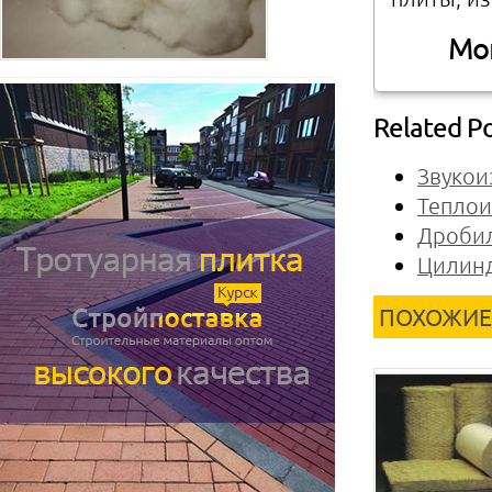
Мон
Related P
Звукои
Теплои
Дробил
Цилинд
ПОХОЖИЕ