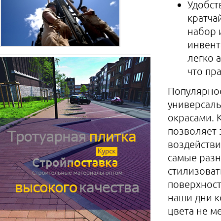
Удобст
кратча
набор 
инвент
легко 
что пр
Популярнос
универсаль
окрасами. 
позволяет 
воздействи
самые разн
стилизоват
поверхност
наши дни к
цвета не м