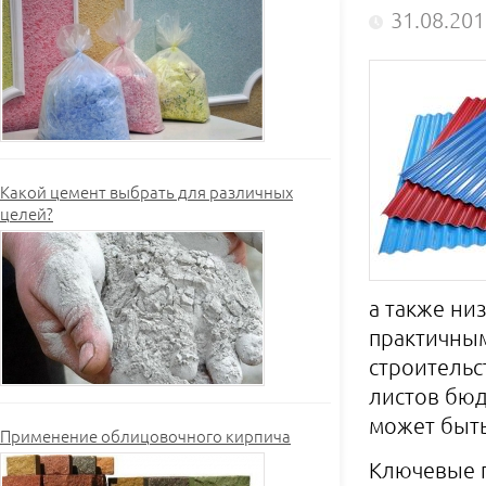
31.08.20
Какой цемент выбрать для различных
целей?
а также ни
практичным
строительс
листов бюд
может быть
Применение облицовочного кирпича
Ключевые 