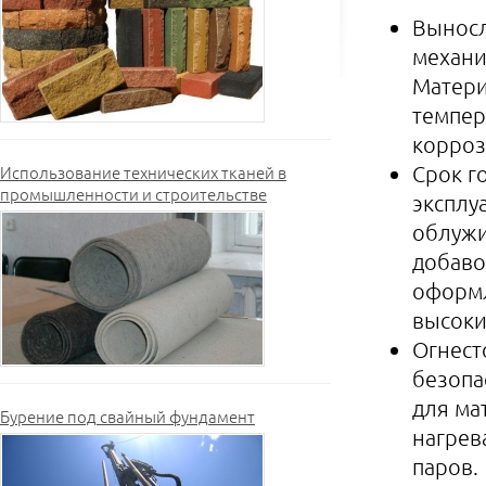
Выносл
механи
Матери
темпер
корроз
Срок г
Использование технических тканей в
промышленности и строительстве
эксплуа
облужи
добаво
оформл
высоки
Огнест
безопа
для ма
Бурение под свайный фундамент
нагрев
паров.