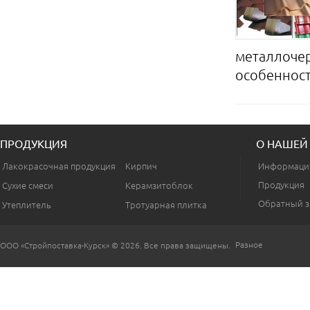
металлоче
особенносте
ПРОДУКЦИЯ
О НАШЕЙ
Лакокрасочная продукция
Кирпич
Информаци
Продукция
Сухие смеси
Керамзитоблок
Обратный з
Утеплитель
Тротуарная плитка
Разное
ООО «Стройпоставка-Курск» © 2026. Все права защищены.