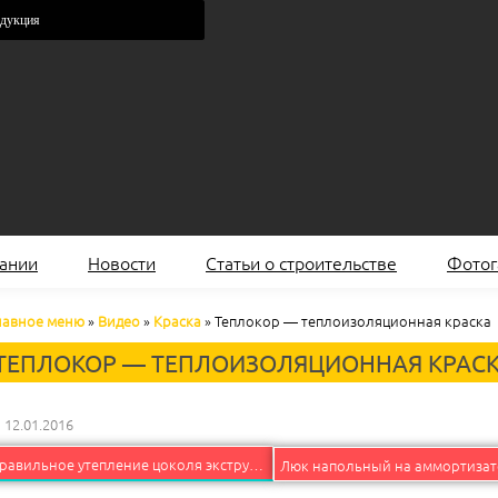
одукция
ании
Новости
Статьи о строительстве
Фотог
лавное меню
»
Видео
»
Краска
»
Теплокор — теплоизоляционная краска
ТЕПЛОКОР — ТЕПЛОИЗОЛЯЦИОННАЯ КРАС
12.01.2016
Правильное утепление цоколя экструдированный пенополистиролом.
Люк напольный на аммортизат