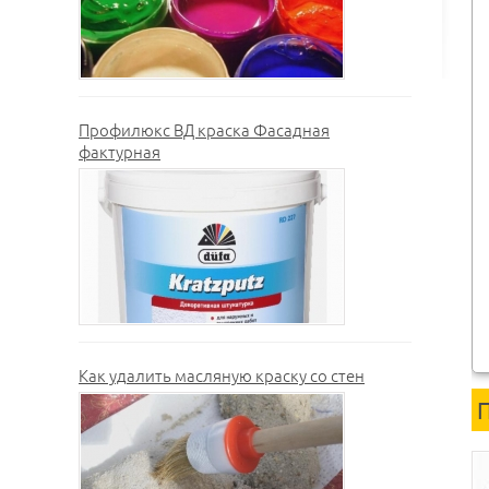
Профилюкс ВД краска Фасадная
фактурная
Как удалить масляную краску со стен