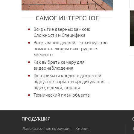
САМОЕ ИНТЕРЕСНОЕ
Вскрытие дверных замков:
Сложности и Специфика
Вскрывание дверей – это искусство
помогать людям в их трудные
моменты
Как выбрать камеру для
видеонаблюдения
Як отримати кредит в декретній
відпустці? варіанти кредитування —
відео, відгуки, поради
Технический план объекта
ПРОДУКЦИЯ
Лакокрасочная продукция
Кирпич