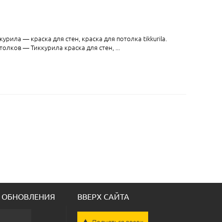
урила — краска для стен, краска для потолка tikkurila.
олков — Тиккурила краска для стен, ...
 ОБНОВЛЕНИЯ
ВВЕРХ САЙТА
Подняться вверх