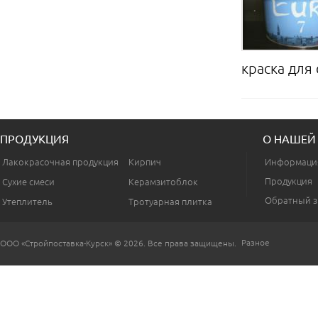
краска для 
ПРОДУКЦИЯ
О НАШЕЙ
Лакокрасочная продукция
Кирпич
Информаци
Продукция
Сухие смеси
Керамзитоблок
Обратный з
Утеплитель
Тротуарная плитка
Разное
ООО «Стройпоставка-Курск» © 2026. Все права защищены.