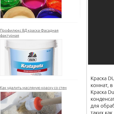
Профилюкс ВД краска Фасадная
фактурная
Краска D
комнат, в
Как удалить масляную краску со стен
Краска D
конденса
для обра
таких как