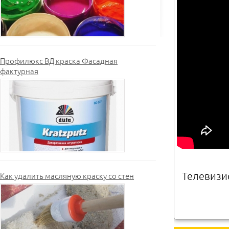
Профилюкс ВД краска Фасадная
фактурная
Телевизио
Как удалить масляную краску со стен