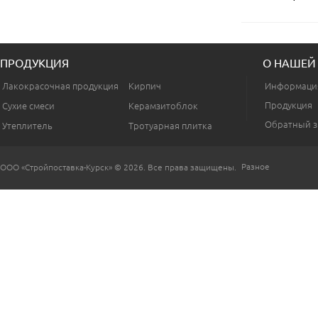
ПРОДУКЦИЯ
О НАШЕЙ
Лакокрасочная продукция
Кирпич
Информаци
Продукция
Сухие смеси
Керамзитоблок
Обратный з
Утеплитель
Тротуарная плитка
Разное
ООО «Стройпоставка-Курск» © 2026. Все права защищены.