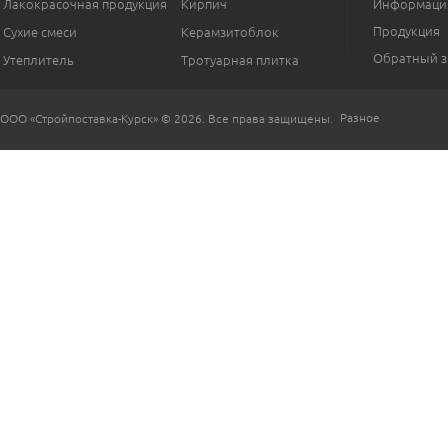
Лакокрасочная продукция
Кирпич
Информаци
Продукция
Сухие смеси
Керамзитоблок
Обратный з
Утеплитель
Тротуарная плитка
Разное
ООО «Стройпоставка-Курск» © 2026. Все права защищены.