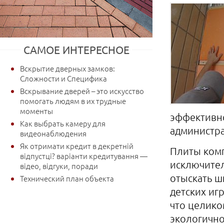
САМОЕ ИНТЕРЕСНОЕ
Вскрытие дверных замков:
Сложности и Специфика
Вскрывание дверей – это искусство
помогать людям в их трудные
моменты
эффективн
Как выбрать камеру для
администра
видеонаблюдения
Як отримати кредит в декретній
Плиты ком
відпустці? варіанти кредитування —
исключител
відео, відгуки, поради
отыскать ш
Технический план объекта
детских иг
что целико
экологично