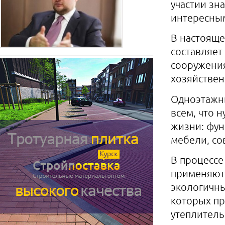
участии зн
интересным
В настояще
составляет
сооружения
хозяйствен
Одноэтажн
всем, что 
жизни: фу
мебели, со
В процессе
применяют
экологичны
которых п
утеплител