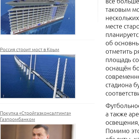
всё больше
таковым мо
нескольких
месте стар
планируетс
об основны
Россия строит мост в Крым
отметить ря
площадь со
оснащён бо
современно
стадиона б
соответств
Футбольное
Покупка «Стройгазконсалтинга»
а также ар
Газпромбанком
освещения,
Помимо это
объекты, к