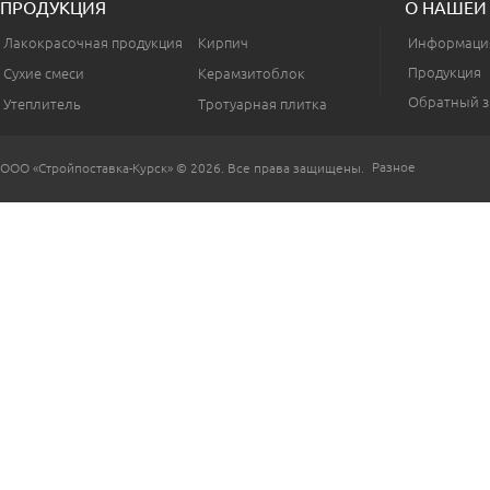
ПРОДУКЦИЯ
О НАШЕЙ
Лакокрасочная продукция
Кирпич
Информаци
Продукция
Сухие смеси
Керамзитоблок
Обратный з
Утеплитель
Тротуарная плитка
Разное
ООО «Стройпоставка-Курск» © 2026. Все права защищены.