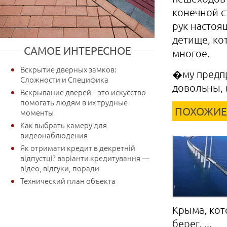
конечной с
рук настоя
детище, ко
САМОЕ ИНТЕРЕСНОЕ
многое.
Вскрытие дверных замков:
�му предпр
Сложности и Специфика
довольны, 
Вскрывание дверей – это искусство
помогать людям в их трудные
ПОХОЖИЕ
моменты
Как выбрать камеру для
видеонаблюдения
Як отримати кредит в декретній
відпустці? варіанти кредитування —
відео, відгуки, поради
Технический план объекта
Крыма, кот
берег. ...