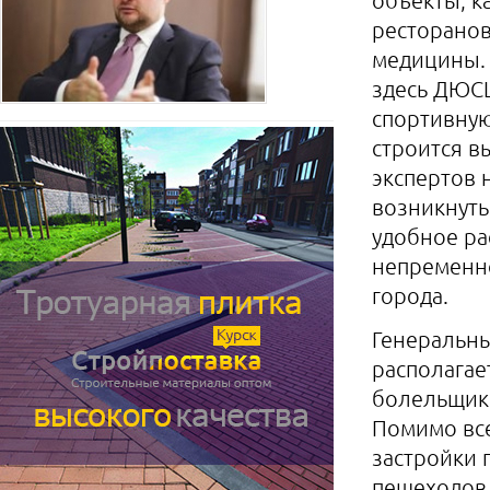
ресторанов
медицины. 
здесь ДЮСШ
спортивную
строится в
экспертов 
возникнуть
удобное ра
непременно
города.
Генеральны
располагае
болельщики
Помимо все
застройки 
пешеходов 